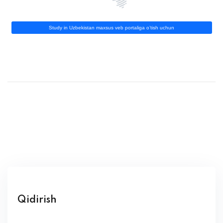
Study in Uzbekistan maxsus veb portaliga o’tish uchun
Qidirish