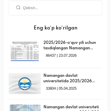
Eng ko‘p ko‘rilgan
2025/2026-o‘quv yili uchun
tasdiqlangan Namangan
davlat universitetida
86437 | 23.07.2026
tabaqalashtirilgan to‘lov-
kontrakt miqdorlari bilan
tanishing!
Namangan davlat
universitetida 2025/2026
o‘quv yili uchun qayta
33804 | 05.04.2025
taqsimlanadigan ta’lim
grantlari o‘rinlari haqida
Namangan davlat universiteti