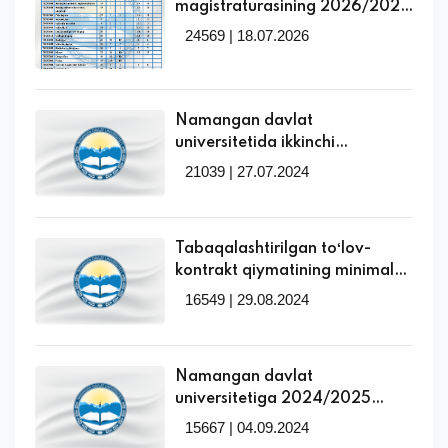
magistraturasining 2026/2027
o‘quv yilida kunduzgi ta’lim
24569 | 18.07.2026
shakli uchun qabul
parametrlarining
mutaxassisliklar va o‘qitish
tillari kesimidagi taqsimoti!
Namangan davlat
universitetida ikkinchi
mutaxassislik yo'nalishlariga
21039 | 27.07.2024
qabul davom etmoqda
Tabaqalashtirilgan toʻlov-
kontrakt qiymatining minimal
miqdori tasdiqlandi
16549 | 29.08.2024
Namangan davlat
universitetiga 2024/2025
o‘quv yilida talabalikka tavsiya
15667 | 04.09.2024
etilmagan abituriyentlar uchun