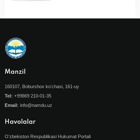
super-kontrakt miqdorlari!
Manzil
160107, Boburshox ko'chasi, 161-uy
Tel:
+99869 210-01-35
Email:
info@namdu.uz
Havolalar
O'zbekiston Respublikasi Hukumat Portali