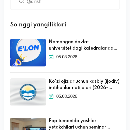
So'nggi yangiliklari
Namangan davlat
universitetidagi kafedralaridagi
boʻsh ish oʻrinlari toʻgʻrisida
05.08.2026
Ko'zi ojizlar uchun kasbiy (ijodiy)
imtihonlar natijalari (2026-
2027 o'quv yili)
05.08.2026
Pop tumanida yoshlar
yetakchilari uchun seminar