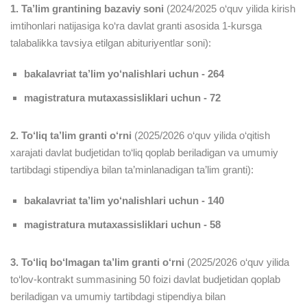
1. Ta’lim grantining bazaviy soni
(2024/2025 o‘quv yilida kirish
imtihonlari natijasiga ko‘ra davlat granti asosida 1-kursga
talabalikka tavsiya etilgan abituriyentlar soni):
bakalavriat ta’lim yo‘nalishlari uchun - 264
magistratura mutaxassisliklari uchun - 72
2. To‘liq ta’lim granti o‘rni
(2025/2026 o‘quv yilida o‘qitish
xarajati davlat budjetidan to‘liq qoplab beriladigan va umumiy
tartibdagi stipendiya bilan ta’minlanadigan ta’lim granti):
bakalavriat ta’lim yo‘nalishlari uchun - 140
magistratura mutaxassisliklari uchun - 58
3. To‘liq bo‘lmagan ta’lim granti o‘rni
(2025/2026 o‘quv yilida
to‘lov-kontrakt summasining 50 foizi davlat budjetidan qoplab
beriladigan va umumiy tartibdagi stipendiya bilan