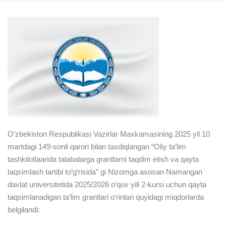
O’zbekiston Respublikasi Vazirlar Maxkamasining 2025 yil 10
martdagi 149-sonli qarori bilan tasdiqlangan “Oliy ta’lim
tashkilotlaarida talabalarga grantlarni taqdim etish va qayta
taqsimlash tartibi to‘g‘risida” gi Nizomga asosan Namangan
davlat universitetida 2025/2026 o‘quv yili 2-kursi uchun qayta
taqsimlanadigan ta’lim grantlari o‘rinlari quyidagi miqdorlarda
belgilandi: