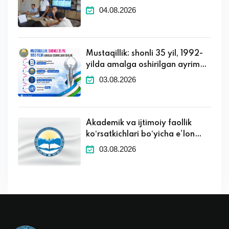
tashkil etildi
04.08.2026
Mustaqillik: shonli 35 yil, 1992-
yilda amalga oshirilgan ayrim
muhim ishlar.
03.08.2026
Akademik va ijtimoiy faollik
ko‘rsatkichlari bo‘yicha e'lon
qilingan dastlabki natijalarga
03.08.2026
apellyatsiya