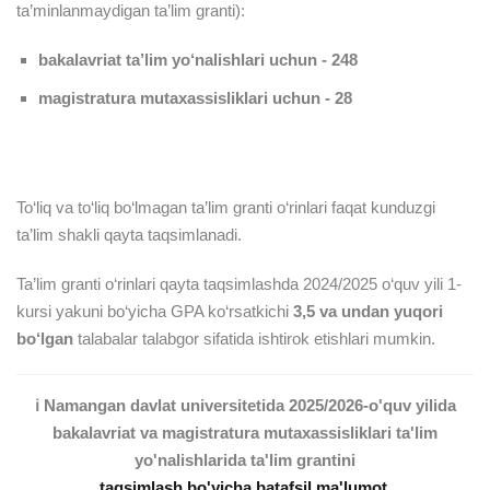
ta’minlanmaydigan ta’lim granti):
bakalavriat ta’lim yo‘nalishlari uchun - 248
magistratura mutaxassisliklari uchun - 28
To‘liq va to‘liq bo‘lmagan ta’lim granti o‘rinlari faqat kunduzgi
ta’lim shakli qayta taqsimlanadi.
Ta’lim granti o‘rinlari qayta taqsimlashda 2024/2025 o‘quv yili 1-
kursi yakuni bo‘yicha GPA ko‘rsatkichi
3,5 va undan yuqori
bo‘lgan
talabalar talabgor sifatida ishtirok etishlari mumkin.
ℹ️ Namangan davlat universitetida 2025/2026-o'quv yilida
bakalavriat va magistratura mutaxassisliklari ta'lim
yo'nalishlarida ta'lim grantini
taqsimlash bo'yicha batafsil ma'lumot
.