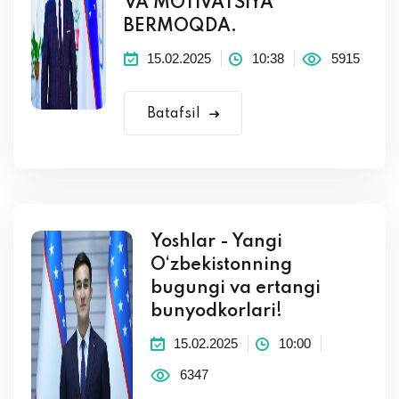
VA MOTIVATSIYA
BERMOQDA.
15.02.2025
10:38
5915
Batafsil
Yoshlar - Yangi
O‘zbekistonning
bugungi va ertangi
bunyodkorlari!
15.02.2025
10:00
6347