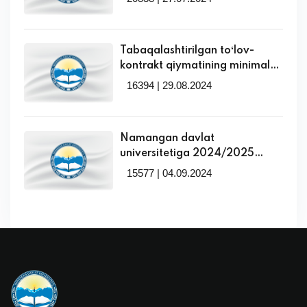
qabul davom etmoqda
Tabaqalashtirilgan toʻlov-
kontrakt qiymatining minimal
miqdori tasdiqlandi
16394 | 29.08.2024
Namangan davlat
universitetiga 2024/2025
o‘quv yilida talabalikka tavsiya
15577 | 04.09.2024
etilmagan abituriyentlar uchun
super-kontrakt miqdorlari!