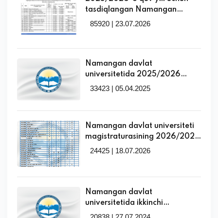
tasdiqlangan Namangan
davlat universitetida
85920 | 23.07.2026
tabaqalashtirilgan to‘lov-
kontrakt miqdorlari bilan
tanishing!
Namangan davlat
universitetida 2025/2026
o‘quv yili uchun qayta
33423 | 05.04.2025
taqsimlanadigan ta’lim
grantlari o‘rinlari haqida
Namangan davlat universiteti
magistraturasining 2026/2027
o‘quv yilida kunduzgi ta’lim
24425 | 18.07.2026
shakli uchun qabul
parametrlarining
mutaxassisliklar va o‘qitish
tillari kesimidagi taqsimoti!
Namangan davlat
universitetida ikkinchi
mutaxassislik yo'nalishlariga
20838 | 27.07.2024