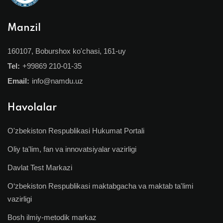
Manzil
160107, Boburshox ko'chasi, 161-uy
Tel:
+99869 210-01-35
Email:
info@namdu.uz
Havolalar
O'zbekiston Respublikasi Hukumat Portali
Oliy ta'lim, fan va innovatsiyalar vazirligi
Davlat Test Markazi
O‘zbekiston Respublikasi maktabgacha va maktab ta'limi
vazirligi
Bosh ilmiy-metodik markaz