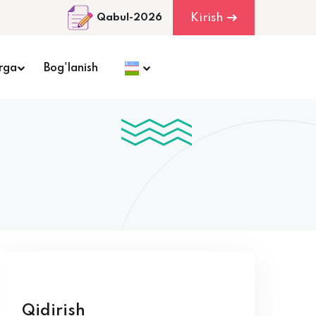
Kirish
Qabul-2026
rga
Bog'lanish
Qidirish