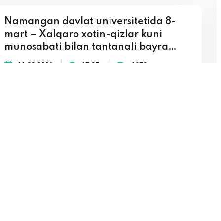
Namangan davlat universitetida 8-
mart – Xalqaro xotin-qizlar kuni
munosabati bilan tantanali bayra…
11.03.2026
17:25
1678
Batafsil
Namangan davlat universitetida 8-
mart – Xalqaro xotin-qizlar kuni
munosabati bilan tantanali bayra…