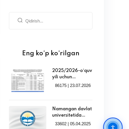
Eng ko‘p ko‘rilgan
2025/2026-o‘quv
yili uchun
tasdiqlangan
86175 | 23.07.2026
Namangan davlat
universitetida
tabaqalashtirilgan
to‘lov-kontrakt
Namangan davlat
miqdorlari bilan
universitetida
tanishing!
2025/2026 o‘quv
33602 | 05.04.2025
yili uchun qayta