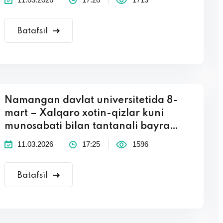
Batafsil
Namangan davlat universitetida 8-
mart – Xalqaro xotin-qizlar kuni
munosabati bilan tantanali bayra…
11.03.2026
17:25
1596
Batafsil