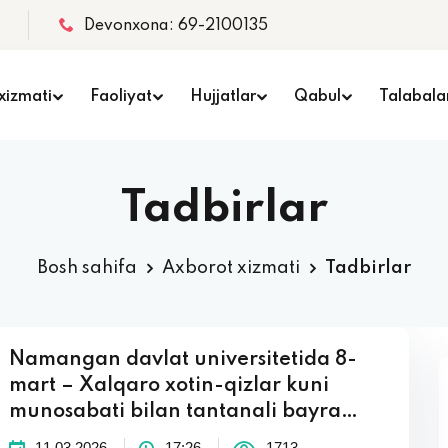
Devonxona: 69-2100135
xizmati
Faoliyat
Hujjatlar
Qabul
Talabala
Tadbirlar
Bosh sahifa
Axborot xizmati
Tadbirlar
Namangan davlat universitetida 8-
mart – Xalqaro xotin-qizlar kuni
munosabati bilan tantanali bayra…
11.03.2026
17:26
1713