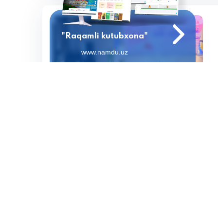
"Raqamli kutubxona"
www.namdu.uz