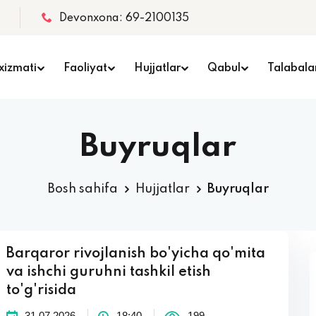
Devonxona: 69-2100135
xizmati
Faoliyat
Hujjatlar
Qabul
Talabala
Buyruqlar
Bosh sahifa
Hujjatlar
Buyruqlar
Barqaror rivojlanish bo'yicha qo'mita
va ishchi guruhni tashkil etish
to'g'risida
31.07.2026
18:40
199