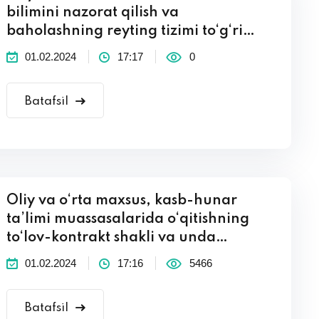
bilimini nazorat qilish va
baholashning reyting tizimi to‘g‘ri…
01.02.2024
17:17
0
Batafsil
Oliy va o‘rta maxsus, kasb-hunar
ta’limi muassasalarida o‘qitishning
to‘lov-kontrakt shakli va unda…
01.02.2024
17:16
5466
Batafsil