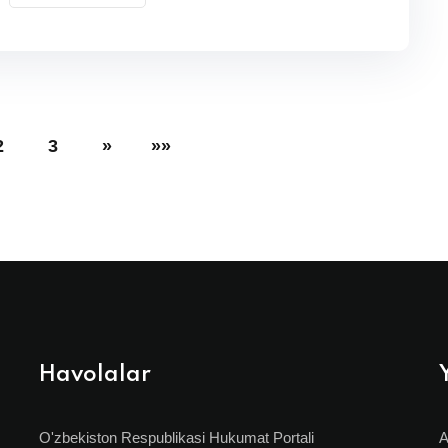
2
3
»
»»
Havolalar
O'zbekiston Respublikasi Hukumat Portali
A