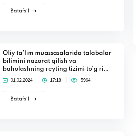
Batafsil
Oliy ta’lim muassasalarida talabalar
bilimini nazorat qilish va
baholashning reyting tizimi to‘g‘ri…
01.02.2024
17:18
5964
Batafsil