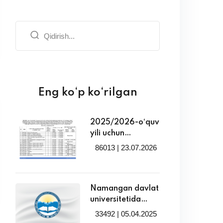
Eng ko‘p ko‘rilgan
2025/2026-o‘quv
yili uchun
tasdiqlangan
86013 | 23.07.2026
Namangan davlat
universitetida
tabaqalashtirilgan
to‘lov-kontrakt
Namangan davlat
miqdorlari bilan
universitetida
tanishing!
2025/2026 o‘quv
33492 | 05.04.2025
yili uchun qayta