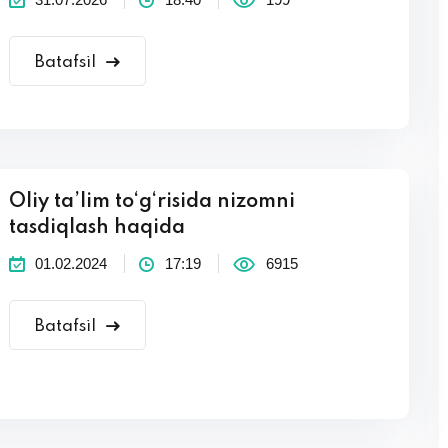
Batafsil
Oliy ta’lim to‘g‘risida nizomni
tasdiqlash haqida
01.02.2024
17:19
6915
Batafsil