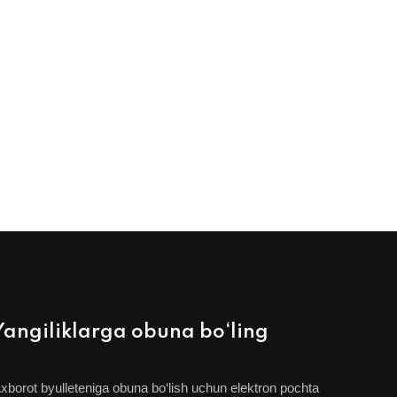
Yangiliklarga obuna bo‘ling
xborot byulleteniga obuna bo‘lish uchun elektron pochta