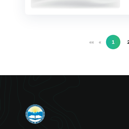
1
««
«