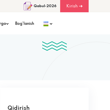
Kirish
Qabul-2026
rga
Bog'lanish
Qidirish