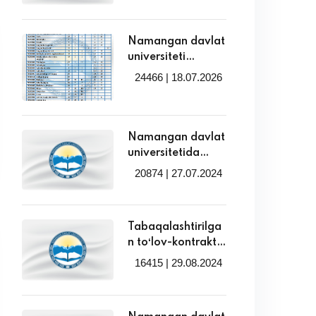
taqsimlanadigan
ta’lim grantlari
Namangan davlat
o‘rinlari haqida
universiteti
magistraturasinin
24466 | 18.07.2026
g 2026/2027
o‘quv yilida
kunduzgi ta’lim
shakli uchun qabul
Namangan davlat
parametrlarining
universitetida
mutaxassisliklar
ikkinchi
20874 | 27.07.2024
va o‘qitish tillari
mutaxassislik
kesimidagi
yo'nalishlariga
taqsimoti!
qabul davom
Tabaqalashtirilga
etmoqda
n toʻlov-kontrakt
qiymatining
16415 | 29.08.2024
minimal miqdori
tasdiqlandi