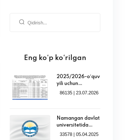
Eng ko‘p ko‘rilgan
2025/2026-o‘quv
yili uchun
tasdiqlangan
86135 | 23.07.2026
Namangan davlat
universitetida
tabaqalashtirilgan
to‘lov-kontrakt
Namangan davlat
miqdorlari bilan
universitetida
tanishing!
2025/2026 o‘quv
33578 | 05.04.2025
yili uchun qayta