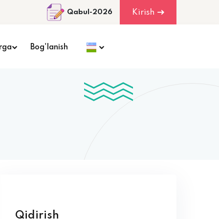
Kirish
Qabul-2026
rga
Bog'lanish
Qidirish