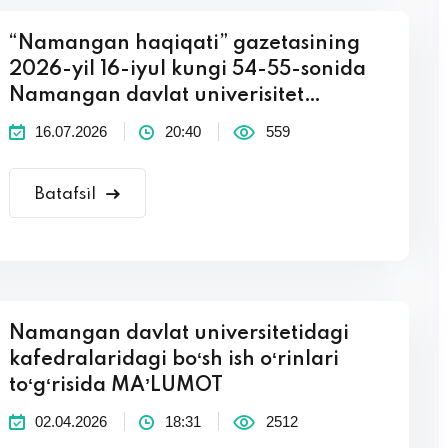
“Namangan haqiqati” gazetasining
2026-yil 16-iyul kungi 54-55-sonida
Namangan davlat univerisitet…
16.07.2026
20:40
559
Batafsil
Namangan davlat universitetidagi
kafedralaridagi boʻsh ish oʻrinlari
toʻgʻrisida MAʼLUMOT
02.04.2026
18:31
2512