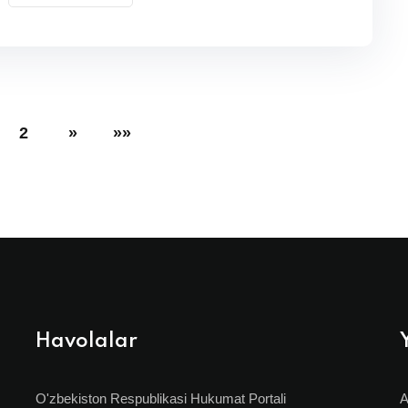
2
»
»»
Havolalar
O'zbekiston Respublikasi Hukumat Portali
A