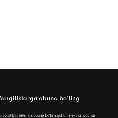
Yangiliklarga obuna bo‘ling
xborot byulleteniga obuna bo‘lish uchun elektron pochta