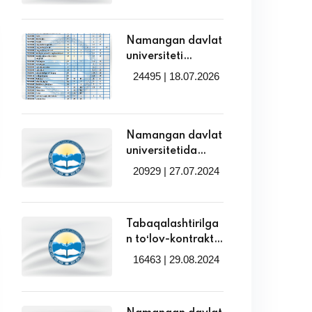
taqsimlanadigan
ta’lim grantlari
Namangan davlat
o‘rinlari haqida
universiteti
magistraturasinin
24495 | 18.07.2026
g 2026/2027
o‘quv yilida
kunduzgi ta’lim
shakli uchun qabul
Namangan davlat
parametrlarining
universitetida
mutaxassisliklar
ikkinchi
20929 | 27.07.2024
va o‘qitish tillari
mutaxassislik
kesimidagi
yo'nalishlariga
taqsimoti!
qabul davom
Tabaqalashtirilga
etmoqda
n toʻlov-kontrakt
qiymatining
16463 | 29.08.2024
minimal miqdori
tasdiqlandi