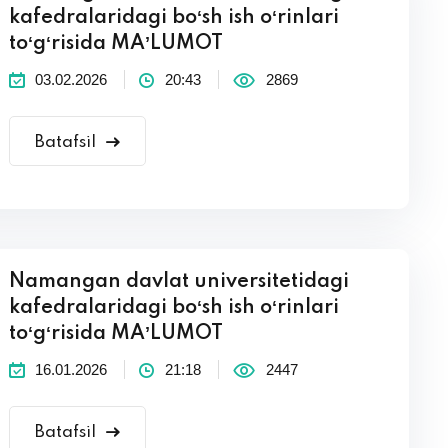
kafedralaridagi boʻsh ish oʻrinlari
toʻgʻrisida MAʼLUMOT
03.02.2026
20:43
2869
Batafsil
Namangan davlat universitetidagi
kafedralaridagi boʻsh ish oʻrinlari
toʻgʻrisida MAʼLUMOT
16.01.2026
21:18
2447
Batafsil