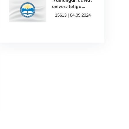
Namangan davlat
universitetiga
2024/2025 o‘quv
15613 | 04.09.2024
yilida talabalikka
tavsiya etilmagan
abituriyentlar
uchun super-
kontrakt
miqdorlari!