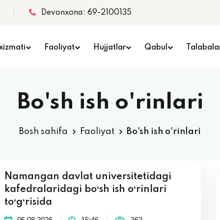
Devonxona: 69-2100135
xizmati
Faoliyat
Hujjatlar
Qabul
Talabala
Bo'sh ish o'rinlari
Bosh sahifa
Faoliyat
Bo'sh ish o'rinlari
Namangan davlat universitetidagi
kafedralaridagi boʻsh ish oʻrinlari
toʻgʻrisida
05.08.2026
15:46
362