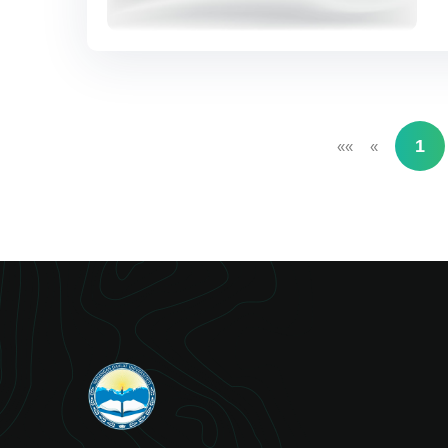
1
««
«