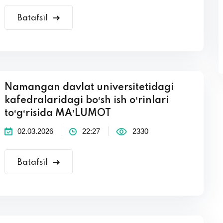
Batafsil
Namangan davlat universitetidagi
kafedralaridagi boʻsh ish oʻrinlari
toʻgʻrisida MAʼLUMOT
02.03.2026
22:27
2330
Batafsil