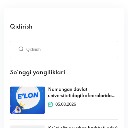
Qidirish
So'nggi yangiliklari
Namangan davlat
universitetidagi kafedralaridagi
boʻsh ish oʻrinlari toʻgʻrisida
05.08.2026