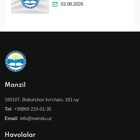
qilingan dastlabki natijalarga
03.08.2026
apellyatsiya
Manzil
160107, Boburshox ko'chasi, 161-uy
Tel:
+99869 210-01-35
Email:
info@namdu.uz
Havolalar