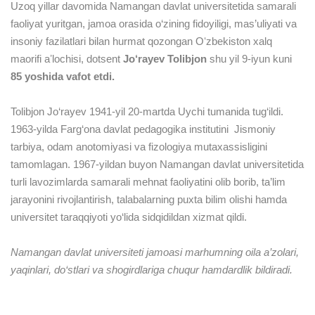
Uzoq yillar davomida Namangan davlat universitetida samarali
faoliyat yuritgan, jamoa orasida o‘zining fidoyiligi, mas’uliyati va
insoniy fazilatlari bilan hurmat qozongan Oʻzbekiston xalq
maorifi aʼlochisi, dotsent
Jo‘rayev Tolibjon
shu yil 9-iyun kuni
85 yoshida vafot etdi.
Tolibjon Jo‘rayev 1941-yil 20-martda Uychi tumanida tug‘ildi.
1963-yilda Farg‘ona davlat pedagogika institutini
Jismoniy
tarbiya, odam anotomiyasi va fizologiya mutaxassisligini
tamomlagan. 1967-yildan buyon Namangan davlat universitetida
turli lavozimlarda samarali mehnat faoliyatini olib borib, ta’lim
jarayonini rivojlantirish, talabalarning puxta bilim olishi hamda
universitet taraqqiyoti yo‘lida sidqidildan xizmat qildi.
Namangan davlat universiteti jamoasi marhumning oila a’zolari,
yaqinlari, do‘stlari va shogirdlariga chuqur hamdardlik bildiradi.