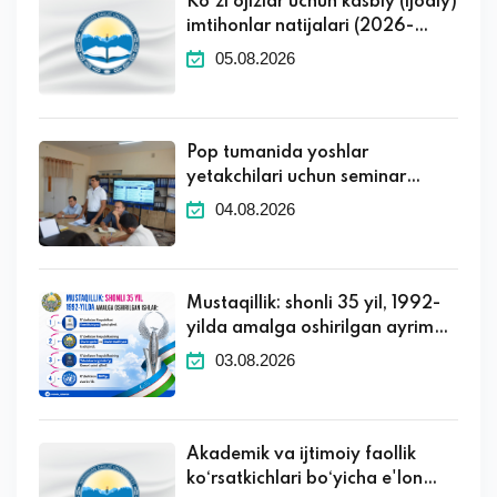
Ko'zi ojizlar uchun kasbiy (ijodiy)
imtihonlar natijalari (2026-
2027 o'quv yili)
05.08.2026
Pop tumanida yoshlar
yetakchilari uchun seminar
tashkil etildi
04.08.2026
Mustaqillik: shonli 35 yil, 1992-
yilda amalga oshirilgan ayrim
muhim ishlar.
03.08.2026
Akademik va ijtimoiy faollik
ko‘rsatkichlari bo‘yicha e'lon