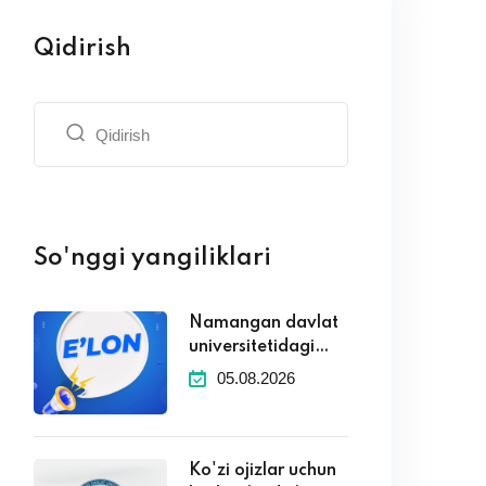
Qidirish
So'nggi yangiliklari
Namangan davlat
universitetidagi
kafedralaridagi
05.08.2026
boʻsh ish oʻrinlari
toʻgʻrisida
Ko'zi ojizlar uchun