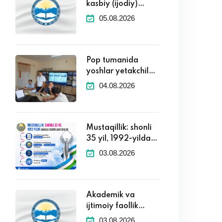
kasbiy (ijodiy)
imtihonlar natijalari
05.08.2026
(2026-2027 o'quv
yili)
Pop tumanida
yoshlar yetakchilari
uchun seminar
04.08.2026
tashkil etildi
Mustaqillik: shonli
35 yil, 1992-yilda
amalga oshirilgan
03.08.2026
ayrim muhim ishlar.
Akademik va
ijtimoiy faollik
ko‘rsatkichlari
03.08.2026