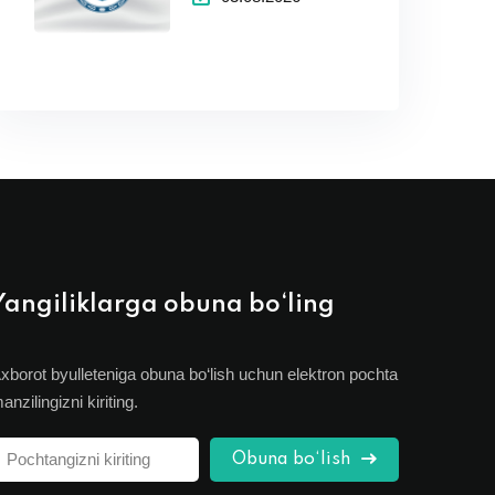
bo‘yicha e'lon
qilingan dastlabki
natijalarga
apellyatsiya
Yangiliklarga obuna bo‘ling
xborot byulleteniga obuna bo‘lish uchun elektron pochta
anzilingizni kiriting.
Obuna bo‘lish