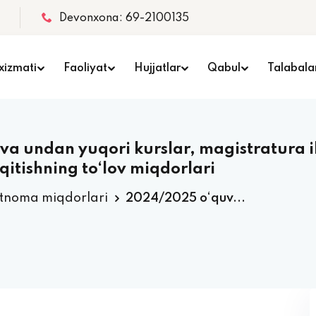
Devonxona: 69-2100135
xizmati
Faoliyat
Hujjatlar
Qabul
Talabala
va undan yuqori kurslar, magistratura i
qitishning to‘lov miqdorlari
rtnoma miqdorlari
2024/2025 o‘quv...