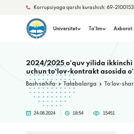
Korrupsiyaga qarshi kurashish: 69-2100153
Universitet
Ta'lim
Axborot 
2024/2025 o‘quv yilida ikkinchi 
uchun to‘lov-kontrakt asosida o‘
Bosh sahifa
Talabalarga
Toʻlov-sha
24.08.2024
18:54
15451