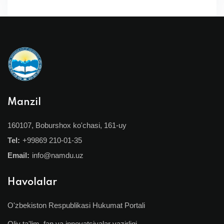
Manzil
160107, Boburshox ko'chasi, 161-uy
Tel:
+99869 210-01-35
Email:
info@namdu.uz
Havolalar
O'zbekiston Respublikasi Hukumat Portali
Oliy ta'lim, fan va innovatsiyalar vazirligi