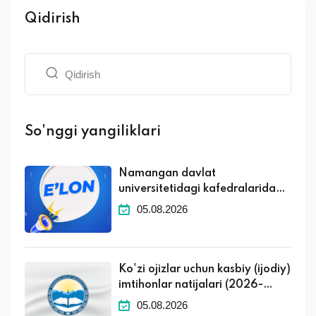
Qidirish
So'nggi yangiliklari
Namangan davlat
universitetidagi kafedralaridagi
boʻsh ish oʻrinlari toʻgʻrisida
05.08.2026
Ko'zi ojizlar uchun kasbiy (ijodiy)
imtihonlar natijalari (2026-
2027 o'quv yili)
05.08.2026