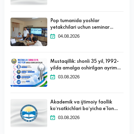
Pop tumanida yoshlar
yetakchilari uchun seminar
tashkil etildi
04.08.2026
Mustaqillik: shonli 35 yil, 1992-
yilda amalga oshirilgan ayrim
muhim ishlar.
03.08.2026
Akademik va ijtimoiy faollik
ko‘rsatkichlari bo‘yicha e'lon
qilingan dastlabki natijalarga
03.08.2026
apellyatsiya