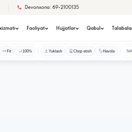
Devonxona: 69-2100135
xizmati
Faoliyat
Hujjatlar
Qabul
Talabala
Fit
100%
Yuklash
Chop etish
Havola
Sah