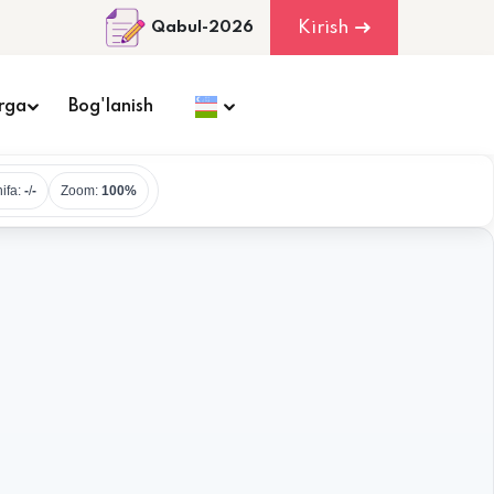
Kirish
Qabul-2026
rga
Bog'lanish
ifa:
-
/
-
Zoom:
100%