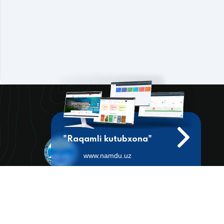
"Raqamli kutubxona"
www.namdu.uz
Manzil
160107, Boburshox ko'chasi, 161-uy