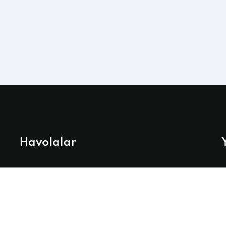
Havolalar
O'zbekiston Respublikasi Hukumat Portali
A
m
Oliy ta'lim, fan va innovatsiyalar vazirligi
Davlat Test Markazi