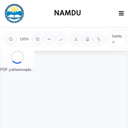
NAMDU
Sahifa:
100%
-
/
-
PDF yuklanmoqda...