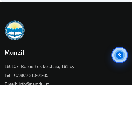
Manzil
Ko'rish
160107, Boburshox ko'chasi, 161-uy
Tel:
+99869 210-01-35
Email:
info@namdu.uz
Havolalar
O'zbekiston Respublikasi Hukumat Portali
Oliy ta'lim, fan va innovatsiyalar vazirligi