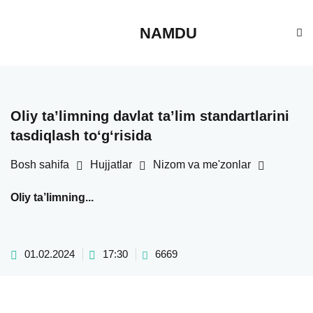
NAMDU
Oliy ta’limning davlat ta’lim
standartlarini tasdiqlash to‘g‘risida
Bosh sahifa
Hujjatlar
Nizom va me'zonlar
Oliy ta’limning...
01.02.2024
17:30
6669