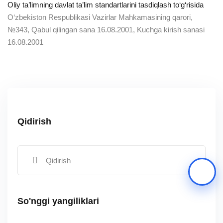
Oliy ta’limning davlat ta’lim standartlarini tasdiqlash to‘g‘risida
O‘zbekiston Respublikasi Vazirlar Mahkamasining qarori,
№343, Qabul qilingan sana 16.08.2001, Kuchga kirish sanasi
16.08.2001
Qidirish
Ko'rish
So'nggi yangiliklari