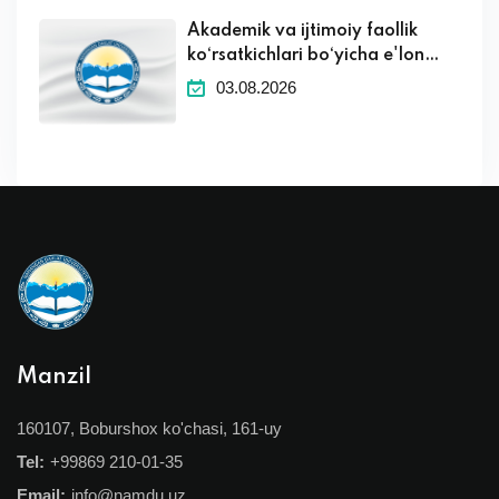
Akademik va ijtimoiy faollik
ko‘rsatkichlari bo‘yicha e'lon
qilingan dastlabki natijalarga
03.08.2026
apellyatsiya
Manzil
160107, Boburshox ko'chasi, 161-uy
Tel:
+99869 210-01-35
Email:
info@namdu.uz