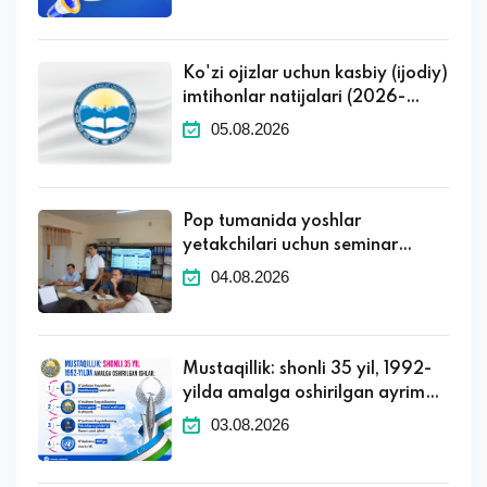
Ko'zi ojizlar uchun kasbiy (ijodiy)
imtihonlar natijalari (2026-
2027 o'quv yili)
05.08.2026
Pop tumanida yoshlar
yetakchilari uchun seminar
tashkil etildi
04.08.2026
Mustaqillik: shonli 35 yil, 1992-
yilda amalga oshirilgan ayrim
muhim ishlar.
03.08.2026