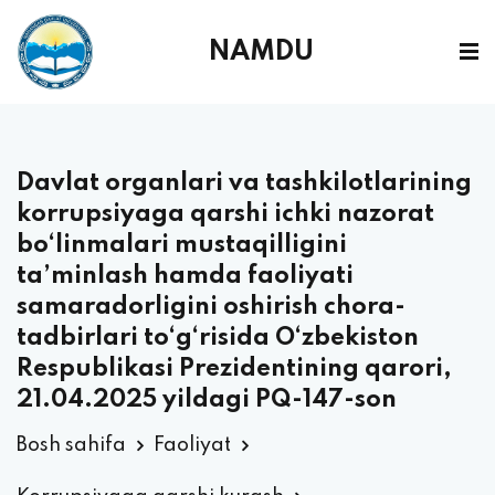
NAMDU
Davlat organlari va tashkilotlarining
korrupsiyaga qarshi ichki nazorat
bo‘linmalari mustaqilligini
ta’minlash hamda faoliyati
samaradorligini oshirish chora-
tadbirlari to‘g‘risida O‘zbekiston
Respublikasi Prezidentining qarori,
21.04.2025 yildagi PQ-147-son
Bosh sahifa
Faoliyat