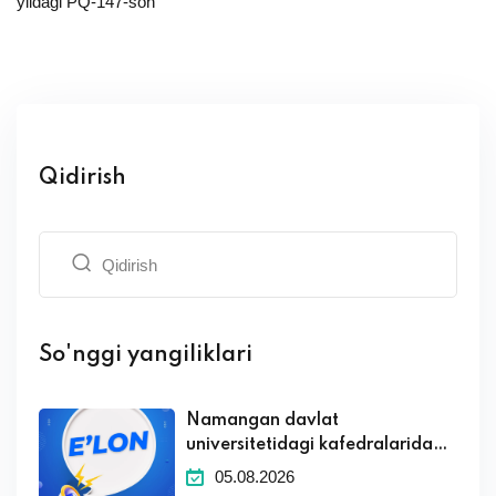
yildagi PQ-147-son
Qidirish
So'nggi yangiliklari
Namangan davlat
universitetidagi kafedralaridagi
boʻsh ish oʻrinlari toʻgʻrisida
05.08.2026