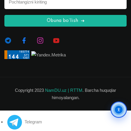
Obuna bo‘lish
Copyright 2023
NamDU.uz |
RTTM
. Barcha huquqlar
himoyalangan.
Ko'rish
Telegram