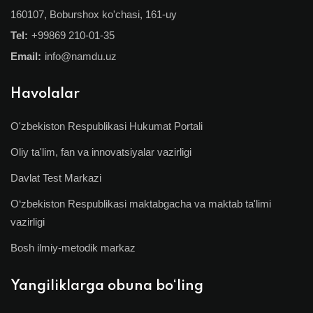
160107, Boburshox ko'chasi, 161-uy
Tel:
+99869 210-01-35
Email:
info@namdu.uz
Havolalar
O'zbekiston Respublikasi Hukumat Portali
Oliy ta'lim, fan va innovatsiyalar vazirligi
Davlat Test Markazi
O‘zbekiston Respublikasi maktabgacha va maktab ta'limi
vazirligi
Bosh ilmiy-metodik markaz
Yangiliklarga obuna bo‘ling