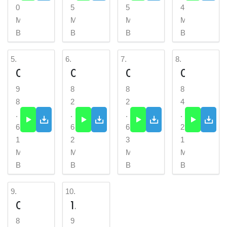
0
5
5
4
M
M
M
M
B
B
B
B
5.
6.
7.
8.
05._Jinoyat_va_jazo-audio...
06._Jinoyat_va_jazo-t.me_...
07._Jinoyat_va_jazo-t.me_...
08._Jinoyat_va_jazo-t.me_...
9
8
8
8
8
2
2
4
.
.
.
.
6
6
6
2
1
2
3
1
M
M
M
M
B
B
B
B
9.
10.
09._Jinoyat_va_jazo-t.me_...
10._Jinoyat_va_jazo-t.me_...
8
9