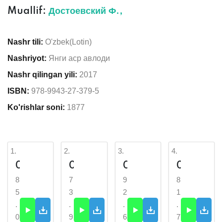
Muallif:
Достоевский Ф.,
Nashr tili:
O'zbek(Lotin)
Nashriyot:
Янги аср авлоди
Nashr qilingan yili:
2017
ISBN:
978-9943-27-379-5
Ko'rishlar soni:
1877
1.
2.
3.
4.
01._Jinoyat_va_jazo-t.me_...
02._Jinoyat_va_jazo-t.me_...
03._Jinoyat_va_jazo-t.me_...
04._Jinoyat_va_jazo-t.me_...
8
7
9
8
5
3
2
1
.
.
.
.
0
9
6
7