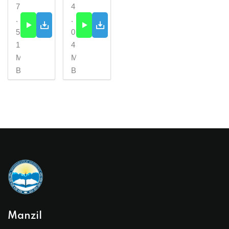
7
4
.
.
5
0
1
4
M
M
B
B
Manzil