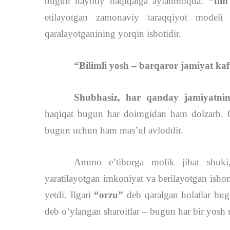
bugun hayotiy haqiqatga aylanmoqda.
“Ilm
etilayotgan zamonaviy taraqqiyot model
qaralayotganining yorqin isbotidir.
“Bilimli yosh – barqaror jamiyat kaf
Shubhasiz, har qanday jamiyatnin
haqiqat bugun har doimgidan ham dolzarb. C
bugun uchun ham mas’ul avloddir.
Ammo e’tiborga molik jihat shuki,
yaratilayotgan imkoniyat va berilayotgan isho
yetdi. Ilgari
“orzu”
deb qaralgan holatlar bug
deb o‘ylangan sharoitlar – bugun har bir yosh