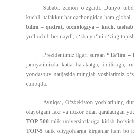
Sababi, zamon o‘zgardi. Dunyo tub
kuchli, tafakkur har qachongidan ham global,
bilim – qudrat, texnologiya – kuch, tashab
yo‘l ochib bermaydi; o‘sha yo‘lni o‘zing topish
Prezidentimiz ilgari surgan
“Taʼlim – 
jamiyatimizda katta harakatga, intilishga, 
yondashuv natijasida minglab yoshlarimiz o‘z
etmoqda.
Ayniqsa, O‘zbekiston yoshlarining dun
olayotgani faxr va iftixor bilan qaraladigan y
TOP-500
talik universitetlariga kirish bo‘yi
TOP-5
talik oliygohlarga kirganlar ham bo‘