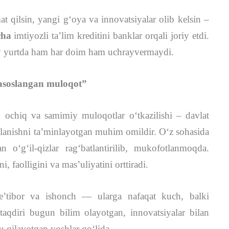
at qilsin, yangi g‘oya va innovatsiyalar olib kelsin –
cha
imtiyozli ta’lim kreditini banklar orqali joriy etdi.
y yurtda ham har doim ham uchrayvermaydi.
 asoslangan muloqot”
 ochiq va samimiy muloqotlar oʻtkazilishi – davlat
ʻlanishni ta’minlayotgan muhim omildir. O‘z sohasida
 o‘g‘il-qizlar rag‘batlantirilib, mukofotlanmoqda.
faolligini va mas’uliyatini orttiradi.
 e’tibor va ishonch — ularga nafaqat kuch, balki
aqdiri bugun bilim olayotgan, innovatsiyalar bilan
zu qilayotgan yoshlar qo‘lida.