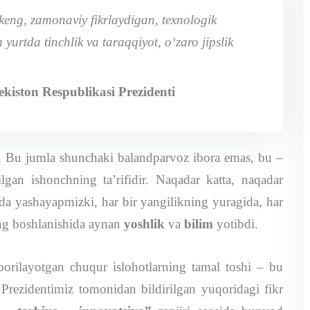
keng, zamonaviy fikrlaydigan, texnologik
yurtda tinchlik va taraqqiyot, o‘zaro jipslik
kiston Respublikasi Prezidenti
. Bu jumla shunchaki balandparvoz ibora emas, bu –
ilgan ishonchning ta’rifidir. Naqadar katta, naqadar
rda yashayapmizki, har bir yangilikning yuragida, har
ning boshlanishida aynan
yoshlik
va
bilim
yotibdi.
 borilayotgan chuqur islohotlarning tamal toshi – bu
 Prezidentimiz tomonidan bildirilgan yuqoridagi fikr