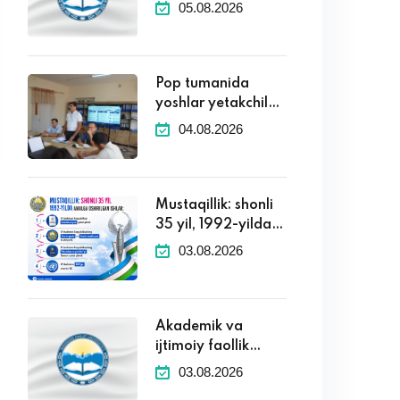
imtihonlar natijalari
05.08.2026
(2026-2027 o'quv
yili)
Pop tumanida
yoshlar yetakchilari
uchun seminar
04.08.2026
tashkil etildi
Mustaqillik: shonli
35 yil, 1992-yilda
amalga oshirilgan
03.08.2026
ayrim muhim ishlar.
Akademik va
ijtimoiy faollik
ko‘rsatkichlari
03.08.2026
bo‘yicha e'lon