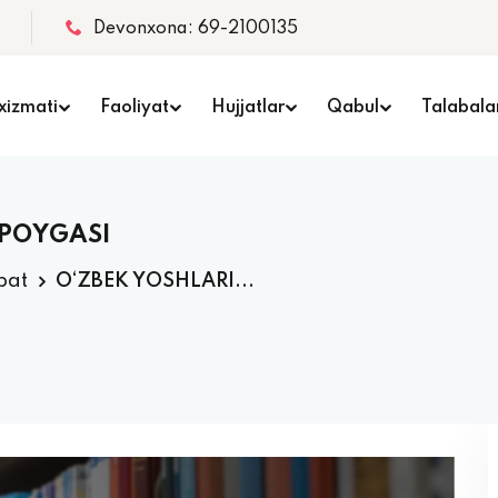
Devonxona: 69-2100135
xizmati
Faoliyat
Hujjatlar
Qabul
Talabala
 POYGASI
bat
O‘ZBEK YOSHLARI...