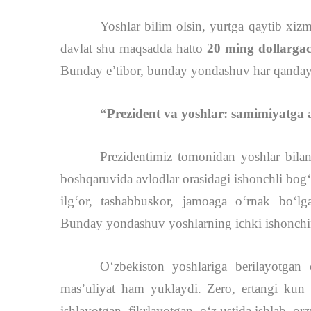
Yoshlar bilim olsin, yurtga qaytib xizm
davlat shu maqsadda hatto
20 ming dollarga
Bunday e’tibor, bunday yondashuv har qanda
“Prezident va yoshlar: samimiyatga
Prezidentimiz tomonidan yoshlar bilan
boshqaruvida avlodlar orasidagi ishonchli bog
ilg‘or, tashabbuskor, jamoaga o‘rnak bo‘lgan
Bunday yondashuv yoshlarning ichki ishonchini, 
O‘zbekiston yoshlariga berilayotgan
mas’uliyat ham yuklaydi. Zero, ertangi kun t
ishlayotgan, fikrlayotgan, o‘z ustida ishlab, or