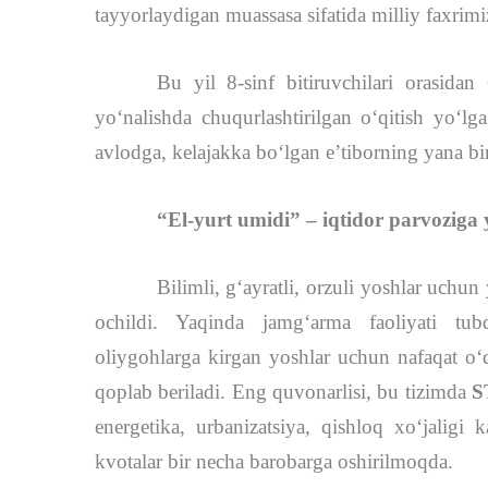
tayyorlaydigan muassasa sifatida milliy faxrimi
Bu yil 8-sinf bitiruvchilari orasidan
yo‘nalishda chuqurlashtirilgan o‘qitish yo‘l
avlodga, kelajakka bo‘lgan e’tiborning yana bir 
“El-yurt umidi” – iqtidor parvoziga 
Bilimli, g‘ayratli, orzuli yoshlar uchun
ochildi. Yaqinda jamg‘arma faoliyati tub
oliygohlarga kirgan yoshlar uchun nafaqat oʻq
qoplab beriladi. Eng quvonarlisi, bu tizimda
S
energetika, urbanizatsiya, qishloq xo‘jaligi k
kvotalar bir necha barobarga oshirilmoqda.