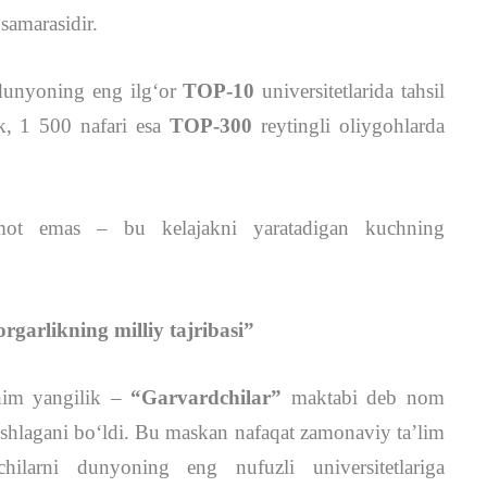
 samarasidir.
dunyoning eng ilg‘or
TOP-10
universitetlarida tahsil
k, 1 500 nafari esa
TOP-300
reytingli oliygohlarda
umot emas – bu kelajakni yaratadigan kuchning
rgarlikning milliy tajribasi”
uhim yangilik –
“Garvardchilar”
maktabi deb nom
shlagani bo‘ldi. Bu maskan nafaqat zamonaviy ta’lim
chilarni dunyoning eng nufuzli universitetlariga