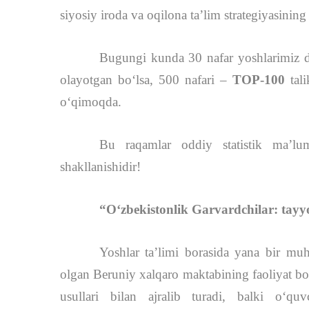
siyosiy iroda va oqilona ta’lim strategiyasining
Bugungi kunda 30 nafar yoshlarimiz 
olayotgan boʻlsa, 500 nafari –
TOP-100
tali
o‘qimoqda.
Bu raqamlar oddiy statistik ma’l
shakllanishidir!
“O‘zbekistonlik Garvardchilar: tayyo
Yoshlar taʼlimi borasida yana bir m
olgan Beruniy xalqaro maktabining faoliyat bo
usullari bilan ajralib turadi, balki o‘quv