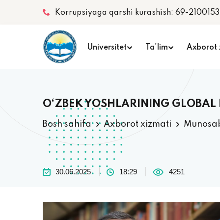
Korrupsiyaga qarshi kurashish: 69-2100153
Universitet
Ta'lim
Axborot 
O‘ZBEK YOSHLARINING GLOBAL
Bosh sahifa
Axborot xizmati
Munosa
30.06.2025
18:29
4251