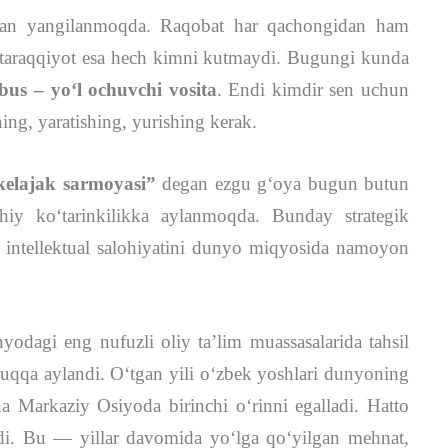
dan yangilanmoqda. Raqobat har qachongidan ham
 taraqqiyot esa hech kimni kutmaydi. Bugungi kunda
bus – yo‘l ochuvchi vosita
. Endi kimdir sen uchun
ing, yaratishing, yurishing kerak.
kelajak sarmoyasi”
degan ezgu gʻoya bugun butun
ruhiy ko‘tarinkilikka aylanmoqda. Bunday strategik
 intellektual salohiyatini dunyo miqyosida namoyon
yodagi eng nufuzli oliy ta’lim muassasalarida tahsil
utuqqa aylandi. O‘tgan yili o‘zbek yoshlari dunyoning
cha Markaziy Osiyoda birinchi o‘rinni egalladi. Hatto
ldi. Bu — yillar davomida yo‘lga qo‘yilgan mehnat,