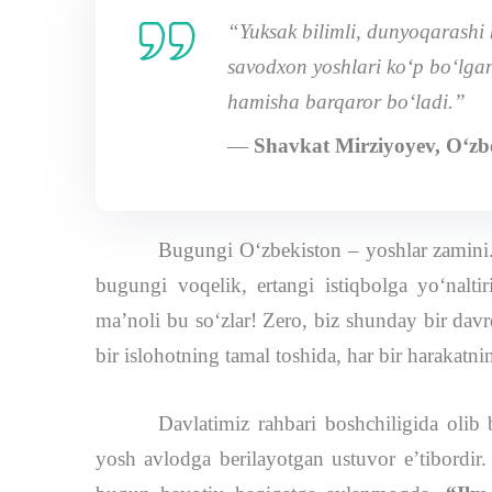
“Yuksak bilimli, dunyoqarashi 
savodxon yoshlari ko‘p bo‘lgan 
hamisha barqaror bo‘ladi.”
—
Shavkat Mirziyoyev, O‘zbe
Bugungi O‘zbekiston – yoshlar zamini
bugungi voqelik, ertangi istiqbolga yo‘naltir
maʼnoli bu so‘zlar! Zero, biz shunday bir dav
bir islohotning tamal toshida, har bir harakat
Davlatimiz rahbari boshchiligida olib
yosh avlodga berilayotgan ustuvor eʼtibordir.