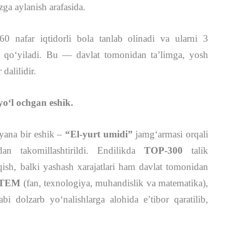
zga aylanish arafasida.
 60 nafar iqtidorli bola tanlab olinadi va ularni 3
ga qo‘yiladi. Bu — davlat tomonidan ta’limga, yosh
dalilidir.
yo‘l ochgan eshik.
 yana bir eshik –
“El-yurt umidi”
jamg‘armasi orqali
dan takomillashtirildi. Endilikda
TOP-300
talik
ish, balki yashash xarajatlari ham davlat tomonidan
TEM
(fan, texnologiya, muhandislik va matematika),
abi dolzarb yo‘nalishlarga alohida e’tibor qaratilib,