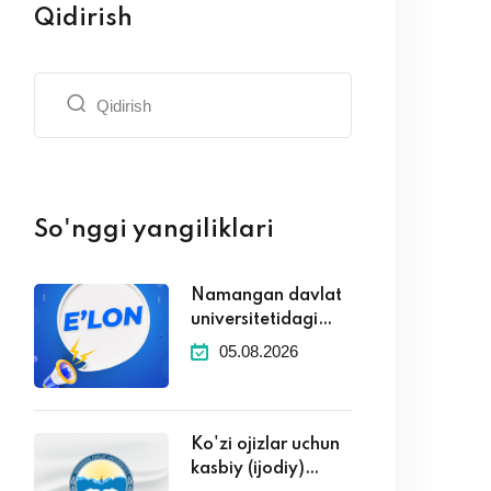
Qidirish
So'nggi yangiliklari
Namangan davlat
universitetidagi
kafedralaridagi
05.08.2026
boʻsh ish oʻrinlari
toʻgʻrisida
Ko'zi ojizlar uchun
kasbiy (ijodiy)