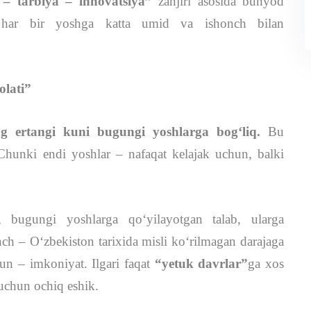
 – tarbiya – innovatsiya”
zanjiri asosida bunyod
i har bir yoshga katta umid va ishonch bilan
olati”
g ertangi kuni bugungi yoshlarga bogʻliq.
Bu
hunki endi yoshlar – nafaqat kelajak uchun, balki
 bugungi yoshlarga qoʻyilayotgan talab, ularga
nch – O‘zbekiston tarixida misli ko‘rilmagan darajaga
un – imkoniyat. Ilgari faqat
“yetuk davrlar”
ga xos
 uchun ochiq eshik.