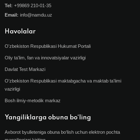
Tel:
+99869 210-01-35
Email:
info@namdu.uz
Havolalar
O'zbekiston Respublikasi Hukumat Portali
Oliy ta'lim, fan va innovatsiyalar vazirligi
Davlat Test Markazi
O‘zbekiston Respublikasi maktabgacha va maktab ta'limi
vazirligi
Bosh ilmiy-metodik markaz
Yangiliklarga obuna bo‘ling
Axborot byulleteniga obuna bo‘lish uchun elektron pochta
manzilingizni kiriting.