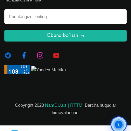
Obuna bo‘lish
Copyright 2023
NamDU.uz |
RTTM
. Barcha huquqlar
himoyalangan.
Ko'rish