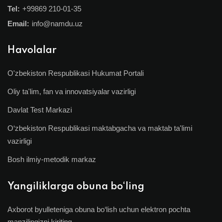
Tel:
+99869 210-01-35
Email:
info@namdu.uz
Havolalar
O'zbekiston Respublikasi Hukumat Portali
Oliy ta'lim, fan va innovatsiyalar vazirligi
Davlat Test Markazi
O‘zbekiston Respublikasi maktabgacha va maktab ta'limi
vazirligi
Bosh ilmiy-metodik markaz
Yangiliklarga obuna bo‘ling
Axborot byulleteniga obuna bo‘lish uchun elektron pochta
manzilingizni kiriting.