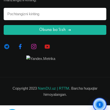
Obuna bo‘lish
Copyright 2023
NamDU.uz |
RTTM
. Barcha huquqlar
himoyalangan.
Ko'rish