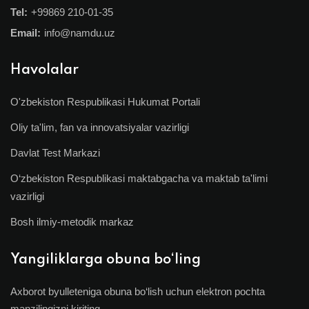
Tel:
+99869 210-01-35
Email:
info@namdu.uz
Havolalar
O'zbekiston Respublikasi Hukumat Portali
Oliy ta'lim, fan va innovatsiyalar vazirligi
Davlat Test Markazi
O‘zbekiston Respublikasi maktabgacha va maktab ta'limi
vazirligi
Bosh ilmiy-metodik markaz
Yangiliklarga obuna bo‘ling
Axborot byulleteniga obuna bo‘lish uchun elektron pochta
manzilingizni kiriting.